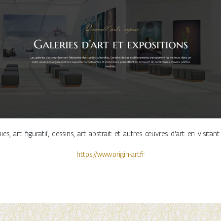
, art figuratif, dessins, art abstrait et autres œuvres d'art en visitant
https://www.origin-art.fr